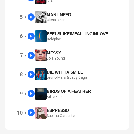
BTS
MAN I NEED
5
●
Olivia Dean
FEELSLIKEIMFALLINGINLOVE
6
●
Coldplay
MESSY
7
●
Lola Young
DIE WITH A SMILE
8
●
Bruno Mars & Lady Gaga
BIRDS OF A FEATHER
9
●
Billie Eilish
ESPRESSO
10
●
Sabrina Carpenter