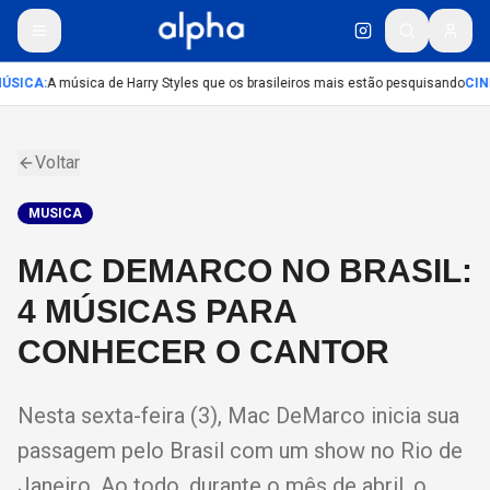
ÚSICA
:
A música de Harry Styles que os brasileiros mais estão pesquisando
CIN
Voltar
MUSICA
MAC DEMARCO NO BRASIL:
4 MÚSICAS PARA
CONHECER O CANTOR
Nesta sexta-feira (3), Mac DeMarco inicia sua
passagem pelo Brasil com um show no Rio de
Janeiro. Ao todo, durante o mês de abril, o