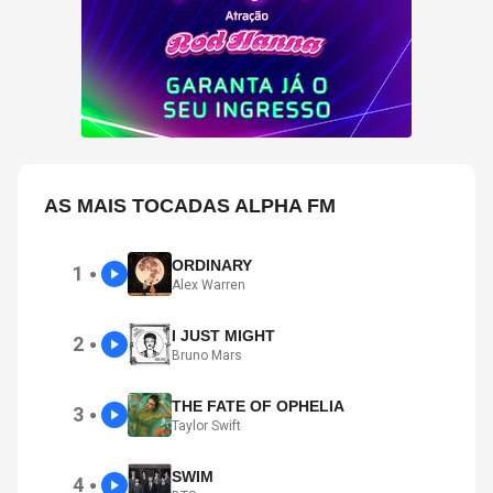
AS MAIS TOCADAS ALPHA FM
ORDINARY
1
●
Alex Warren
I JUST MIGHT
2
●
Bruno Mars
THE FATE OF OPHELIA
3
●
Taylor Swift
SWIM
4
●