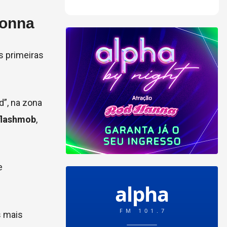
donna
s primeiras
d”, na zona
flashmob
,
e
s mais