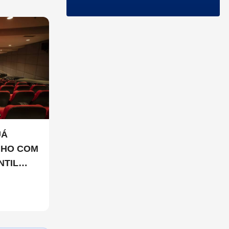
UÁ
NHO COM
NTIL
JULHO