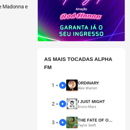
re Madonna e
AS MAIS TOCADAS ALPHA
FM
ORDINARY
1
●
Alex Warren
I JUST MIGHT
2
●
Bruno Mars
THE FATE OF OPHELIA
3
●
Taylor Swift