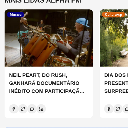
MAIS LIDAS ALPHA FM
Musica
Cultura-sp
NEIL PEART, DO RUSH,
DIA DOS PAIS: 
GANHARÁ DOCUMENTÁRIO
PRESENT
INÉDITO COM PARTICIPAÇÃO
SURPREE
DE CHAD SMITH, STEWART
COPELAND E DANNY CAREY