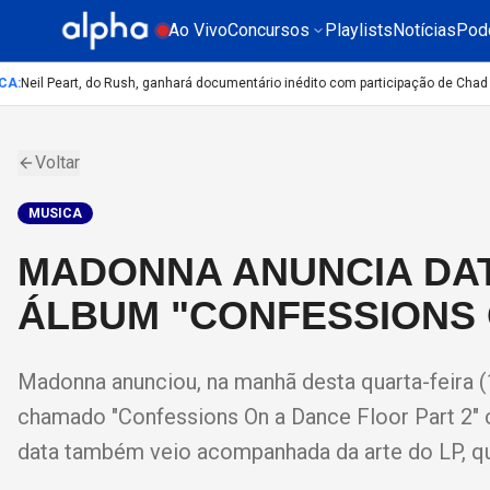
Ao Vivo
Concursos
Playlists
Notícias
Pod
:
Neil Peart, do Rush, ganhará documentário inédito com participação de Chad S
Voltar
MUSICA
MADONNA ANUNCIA DA
ÁLBUM "CONFESSIONS 
Madonna anunciou, na manhã desta quarta-feira (
chamado "Confessions On a Dance Floor Part 2" 
data também veio acompanhada da arte do LP, qu