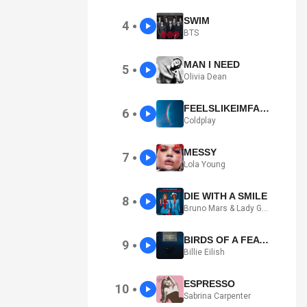
SWIM
4
●
BTS
MAN I NEED
5
●
Olivia Dean
FEELSLIKEIMFALLINGINLOVE
6
●
Coldplay
MESSY
7
●
Lola Young
DIE WITH A SMILE
8
●
Bruno Mars & Lady Gaga
BIRDS OF A FEATHER
9
●
Billie Eilish
ESPRESSO
10
●
Sabrina Carpenter