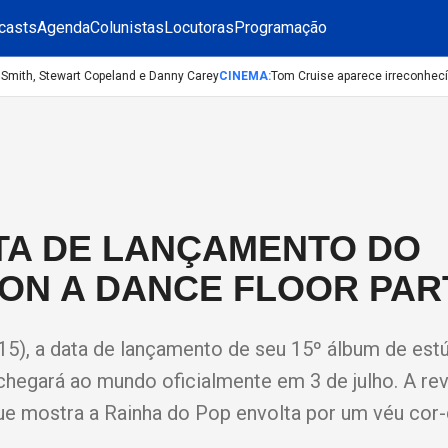
casts
Agenda
Colunistas
Locutoras
Programação
mith, Stewart Copeland e Danny Carey
CINEMA
:
Tom Cruise aparece irreconhecível 
TA DE LANÇAMENTO DO
ON A DANCE FLOOR PART
15), a data de lançamento de seu 15º álbum de estú
chegará ao mundo oficialmente em 3 de julho. A re
e mostra a Rainha do Pop envolta por um véu cor-