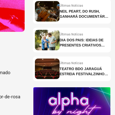
Últimas Notícias
NEIL PEART, DO RUSH,
GANHARÁ DOCUMENTÁRIO
INÉDITO COM
PARTICIPAÇÃO DE CHAD
SMITH, STEWART
Últimas Notícias
COPELAND E DANNY
DIA DOS PAIS: IDEIAS DE
CAREY
PRESENTES CRIATIVOS
PARA SURPREENDER NA
DATA
Últimas Notícias
TEATRO BDO JARAGUÁ
amado
ESTREIA FESTIVALZINHO
COM PROGRAMAÇÃO
INFANTIL DURANTE O MÊS
DE JULHO
or-de-rosa