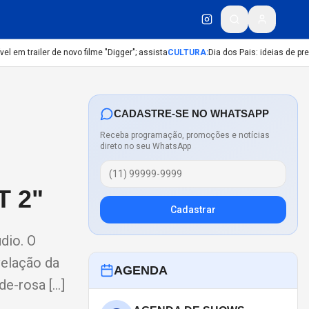
em trailer de novo filme "Digger"; assista
CULTURA
:
Dia dos Pais: ideias de prese
CADASTRE-SE NO WHATSAPP
Receba programação, promoções e notícias
direto no seu WhatsApp
 2"
Cadastrar
dio. O
velação da
AGENDA
de-rosa […]