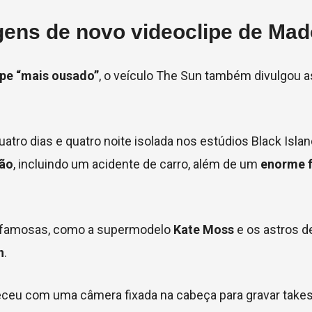
agens de novo videoclipe de Ma
ipe “mais ousado”
, o veículo The Sun também divulgou a
atro dias e quatro noite isolada nos estúdios Black Islan
ção
, incluindo um acidente de carro, além de um
enorme 
es famosas, como a supermodelo
Kate Moss
e os astros d
h
.
ceu com uma câmera fixada na cabeça para gravar take