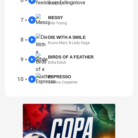
6
●
Coldplay
MESSY
7
●
Lola Young
DIE WITH A SMILE
8
●
Bruno Mars & Lady Gaga
BIRDS OF A FEATHER
9
●
Billie Eilish
ESPRESSO
10
●
Sabrina Carpenter