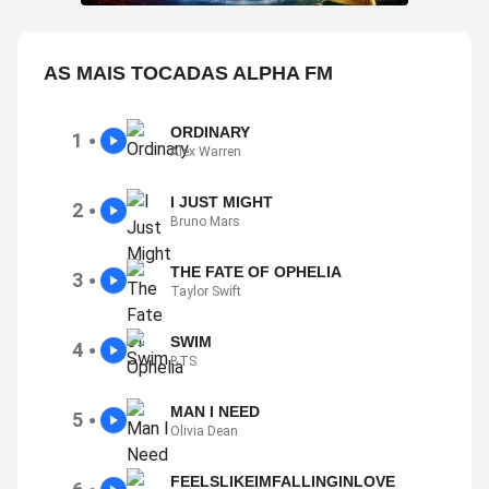
AS MAIS TOCADAS ALPHA FM
ORDINARY
1
●
Alex Warren
I JUST MIGHT
2
●
Bruno Mars
THE FATE OF OPHELIA
3
●
Taylor Swift
SWIM
4
●
BTS
MAN I NEED
5
●
Olivia Dean
FEELSLIKEIMFALLINGINLOVE