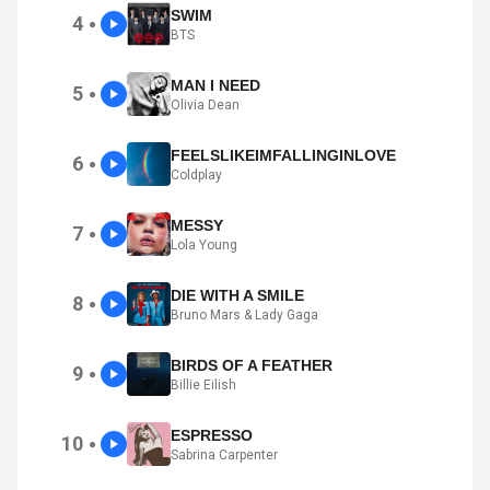
SWIM
4
●
BTS
MAN I NEED
5
●
Olivia Dean
FEELSLIKEIMFALLINGINLOVE
6
●
Coldplay
MESSY
7
●
Lola Young
DIE WITH A SMILE
8
●
Bruno Mars & Lady Gaga
BIRDS OF A FEATHER
9
●
Billie Eilish
ESPRESSO
10
●
Sabrina Carpenter