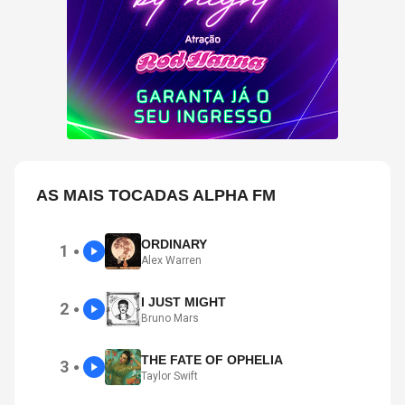
AS MAIS TOCADAS ALPHA FM
ORDINARY
1
●
Alex Warren
I JUST MIGHT
2
●
Bruno Mars
THE FATE OF OPHELIA
3
●
Taylor Swift