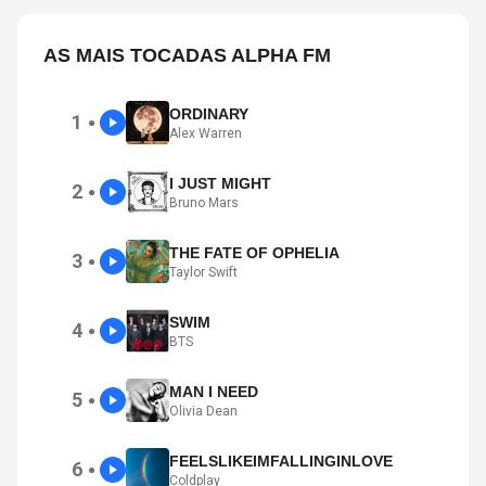
AS MAIS TOCADAS ALPHA FM
ORDINARY
1
●
Alex Warren
I JUST MIGHT
2
●
Bruno Mars
THE FATE OF OPHELIA
3
●
Taylor Swift
SWIM
4
●
BTS
MAN I NEED
5
●
Olivia Dean
FEELSLIKEIMFALLINGINLOVE
6
●
Coldplay