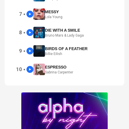
MESSY
7
●
Lola Young
DIE WITH A SMILE
8
●
Bruno Mars & Lady Gaga
BIRDS OF A FEATHER
9
●
Billie Eilish
ESPRESSO
10
●
Sabrina Carpenter