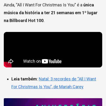
Ainda, “All I Want For Christmas Is You” é a
única
música da história a ter 21 semanas em 1º lugar
na Billboard Hot 100
.
Leia também
:
Natal: 3 recordes de “All I Want
For Christmas Is You”, de Mariah Carey