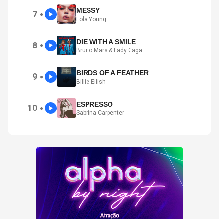
MESSY
7
●
Lola Young
DIE WITH A SMILE
8
●
Bruno Mars & Lady Gaga
BIRDS OF A FEATHER
9
●
Billie Eilish
ESPRESSO
10
●
Sabrina Carpenter