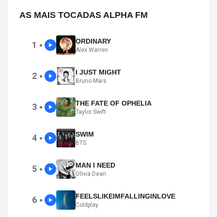
AS MAIS TOCADAS ALPHA FM
ORDINARY
1
●
Alex Warren
I JUST MIGHT
2
●
Bruno Mars
THE FATE OF OPHELIA
3
●
Taylor Swift
SWIM
4
●
BTS
MAN I NEED
5
●
Olivia Dean
FEELSLIKEIMFALLINGINLOVE
6
●
Coldplay