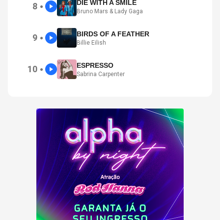
DIE WITH A SMILE
8
●
Bruno Mars & Lady Gaga
BIRDS OF A FEATHER
9
●
Billie Eilish
ESPRESSO
10
●
Sabrina Carpenter