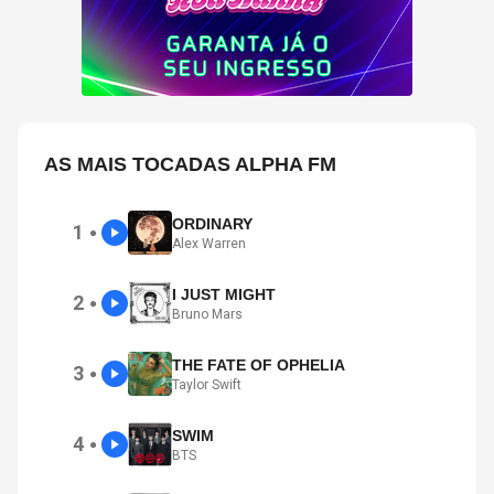
AS MAIS TOCADAS ALPHA FM
ORDINARY
1
●
Alex Warren
I JUST MIGHT
2
●
Bruno Mars
THE FATE OF OPHELIA
3
●
Taylor Swift
SWIM
4
●
BTS