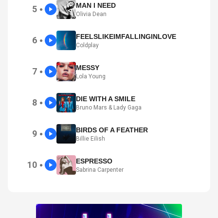
MAN I NEED
5
●
Olivia Dean
FEELSLIKEIMFALLINGINLOVE
6
●
Coldplay
MESSY
7
●
Lola Young
DIE WITH A SMILE
8
●
Bruno Mars & Lady Gaga
BIRDS OF A FEATHER
9
●
Billie Eilish
ESPRESSO
10
●
Sabrina Carpenter