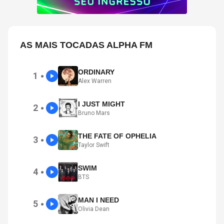
AS MAIS TOCADAS ALPHA FM
ORDINARY
1
●
Alex Warren
I JUST MIGHT
2
●
Bruno Mars
THE FATE OF OPHELIA
3
●
Taylor Swift
SWIM
4
●
BTS
MAN I NEED
5
●
Olivia Dean