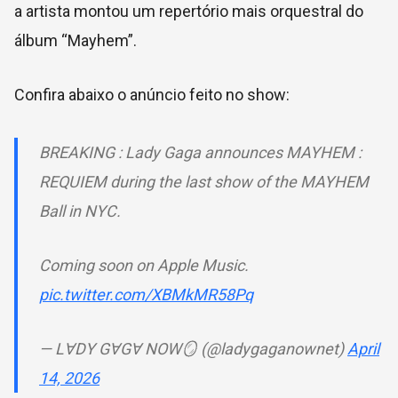
a artista montou um repertório mais orquestral do
álbum “Mayhem”.
Confira abaixo o anúncio feito no show:
BREAKING : Lady Gaga announces MAYHEM :
REQUIEM during the last show of the MAYHEM
Ball in NYC.
Coming soon on Apple Music.
pic.twitter.com/XBMkMR58Pq
— LⱯDY GⱯGⱯ NOW🪞 (@ladygaganownet)
April
14, 2026