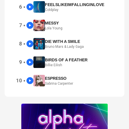
FEELSLIKEIMFALLINGINLOVE
6
●
Coldplay
MESSY
7
●
Lola Young
DIE WITH A SMILE
8
●
Bruno Mars & Lady Gaga
BIRDS OF A FEATHER
9
●
Billie Eilish
ESPRESSO
10
●
Sabrina Carpenter