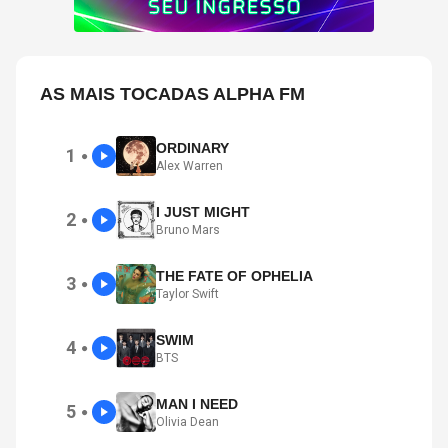
AS MAIS TOCADAS ALPHA FM
ORDINARY
1
●
Alex Warren
I JUST MIGHT
2
●
Bruno Mars
THE FATE OF OPHELIA
3
●
Taylor Swift
SWIM
4
●
BTS
MAN I NEED
5
●
Olivia Dean