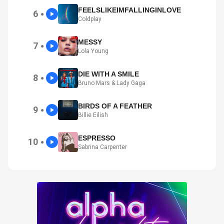
FEELSLIKEIMFALLINGINLOVE
6
●
Coldplay
MESSY
7
●
Lola Young
DIE WITH A SMILE
8
●
Bruno Mars & Lady Gaga
BIRDS OF A FEATHER
9
●
Billie Eilish
ESPRESSO
10
●
Sabrina Carpenter