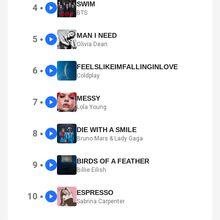
SWIM
4
●
BTS
MAN I NEED
5
●
Olivia Dean
FEELSLIKEIMFALLINGINLOVE
6
●
Coldplay
MESSY
7
●
Lola Young
DIE WITH A SMILE
8
●
Bruno Mars & Lady Gaga
BIRDS OF A FEATHER
9
●
Billie Eilish
ESPRESSO
10
●
Sabrina Carpenter