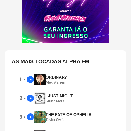
AS MAIS TOCADAS ALPHA FM
ORDINARY
1
●
Alex Warren
I JUST MIGHT
2
●
Bruno Mars
THE FATE OF OPHELIA
3
●
Taylor Swift