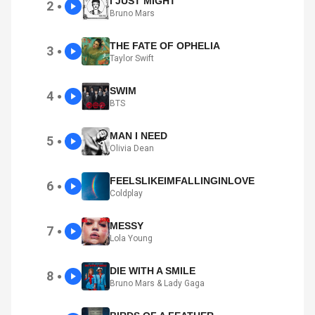
I JUST MIGHT
2
●
Bruno Mars
THE FATE OF OPHELIA
3
●
Taylor Swift
SWIM
4
●
BTS
MAN I NEED
5
●
Olivia Dean
FEELSLIKEIMFALLINGINLOVE
6
●
Coldplay
MESSY
7
●
Lola Young
DIE WITH A SMILE
8
●
Bruno Mars & Lady Gaga