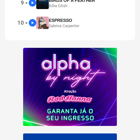
BIRDS OF A FEATHER
9
●
Billie Eilish
ESPRESSO
10
●
Sabrina Carpenter