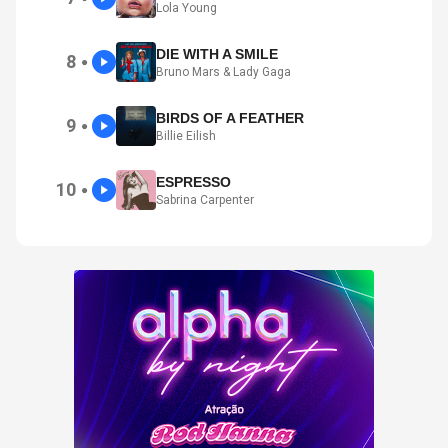
Lola Young
DIE WITH A SMILE
8
●
Bruno Mars & Lady Gaga
BIRDS OF A FEATHER
9
●
Billie Eilish
ESPRESSO
10
●
Sabrina Carpenter