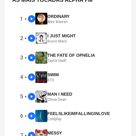
AS MAIS TOCADAS ALPHA FM
ORDINARY
1
●
Alex Warren
I JUST MIGHT
2
●
Bruno Mars
THE FATE OF OPHELIA
3
●
Taylor Swift
SWIM
4
●
BTS
MAN I NEED
5
●
Olivia Dean
FEELSLIKEIMFALLINGINLOVE
6
●
Coldplay
MESSY
7
●