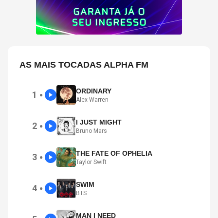
AS MAIS TOCADAS ALPHA FM
ORDINARY
1
●
Alex Warren
I JUST MIGHT
2
●
Bruno Mars
THE FATE OF OPHELIA
3
●
Taylor Swift
SWIM
4
●
BTS
MAN I NEED