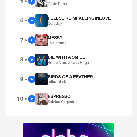
5
●
Olivia Dean
FEELSLIKEIMFALLINGINLOVE
6
●
Coldplay
MESSY
7
●
Lola Young
DIE WITH A SMILE
8
●
Bruno Mars & Lady Gaga
BIRDS OF A FEATHER
9
●
Billie Eilish
ESPRESSO
10
●
Sabrina Carpenter