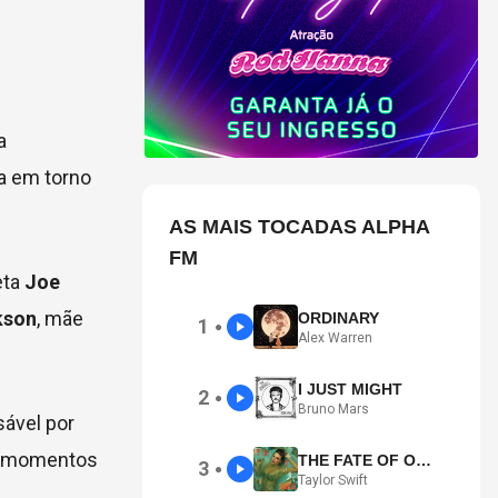
a
va em torno
AS MAIS TOCADAS ALPHA
FM
eta
Joe
kson
, mãe
ORDINARY
1
●
Alex Warren
I JUST MIGHT
2
●
Bruno Mars
sável por
es momentos
THE FATE OF OPHELIA
3
●
Taylor Swift