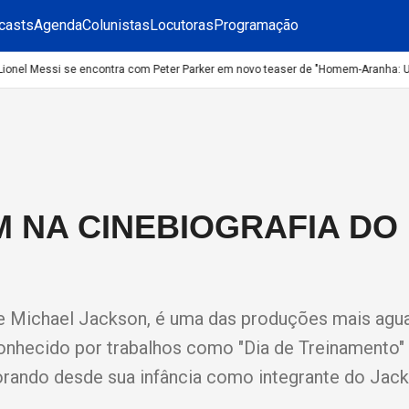
casts
Agenda
Colunistas
Locutoras
Programação
nel Messi se encontra com Peter Parker em novo teaser de "Homem-Aranha: Um 
 NA CINEBIOGRAFIA DO 
a de Michael Jackson, é uma das produções mais ag
onhecido por trabalhos como "Dia de Treinamento" 
lorando desde sua infância como integrante do Jack