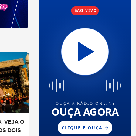
: VEJA O
OS DOIS