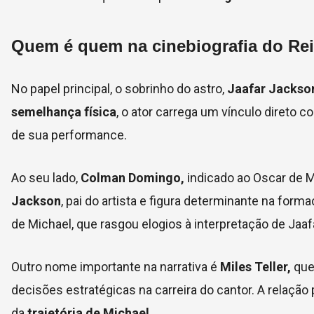
Quem é quem na cinebiografia do Re
No papel principal, o sobrinho do astro,
Jaafar Jackso
semelhança física
, o ator carrega um vínculo direto c
de sua performance.
Ao seu lado,
Colman Domingo,
indicado ao Oscar de 
Jackson
, pai do artista e figura determinante na for
de Michael, que rasgou elogios à interpretação de
J
aaf
Outro nome importante na narrativa é
Miles Teller
,
que
decisões estratégicas na carreira do cantor. A relaçã
da
trajetória de Michael.