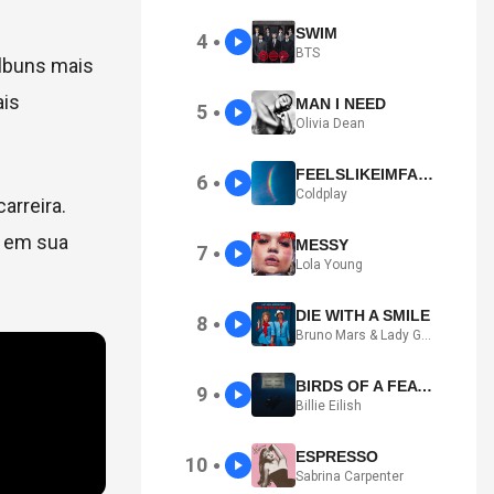
SWIM
4
●
BTS
álbuns mais
ais
MAN I NEED
5
●
Olivia Dean
FEELSLIKEIMFALLINGINLOVE
6
●
Coldplay
arreira.
o em sua
MESSY
7
●
Lola Young
DIE WITH A SMILE
8
●
Bruno Mars & Lady Gaga
BIRDS OF A FEATHER
9
●
Billie Eilish
ESPRESSO
10
●
Sabrina Carpenter