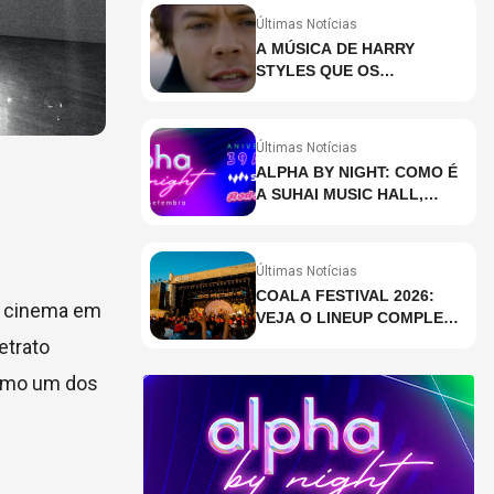
Últimas Notícias
A MÚSICA DE HARRY
STYLES QUE OS
BRASILEIROS MAIS ESTÃO
PESQUISANDO
Últimas Notícias
ALPHA BY NIGHT: COMO É
A SUHAI MUSIC HALL,
CASA DE EVENTOS DE
DESTAQUE EM SÃO
PAULO?
Últimas Notícias
COALA FESTIVAL 2026:
o cinema em
VEJA O LINEUP COMPLETO
DOS DOIS DIAS
etrato
omo um dos