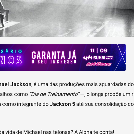
hael Jackson
, é uma das produções mais aguardadas d
balhos como
“Dia de Treinamento”
—, o longa propõe um r
ia como integrante do
Jackson 5
até sua consolidação c
a vida de Michael nas telonas? A Alpha te conta!