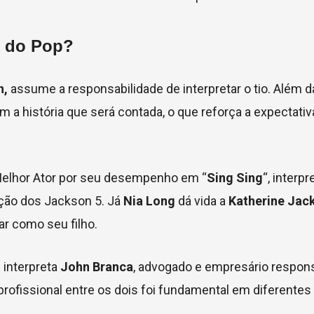
i do Pop?
n,
assume a responsabilidade de interpretar o tio. Além d
om a história que será contada, o que reforça a expectati
Melhor Ator por seu desempenho em “
Sing Sing
“,
interpr
mação dos Jackson 5. Já
Nia Long
dá vida a
Katherine Jac
ar como seu filho
.
 interpreta
John Branca
, advogado e empresário respon
o profissional entre os dois foi fundamental em diferent