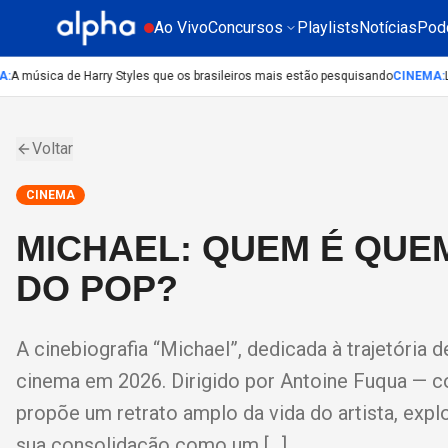
Ao Vivo
Concursos
Playlists
Notícias
Pod
A música de Harry Styles que os brasileiros mais estão pesquisando
CINEMA
:
Lio
Voltar
CINEMA
MICHAEL: QUEM É QUEM
DO POP?
A cinebiografia “Michael”, dedicada à trajetóri
cinema em 2026. Dirigido por Antoine Fuqua — c
propõe um retrato amplo da vida do artista, exp
sua consolidação como um […]