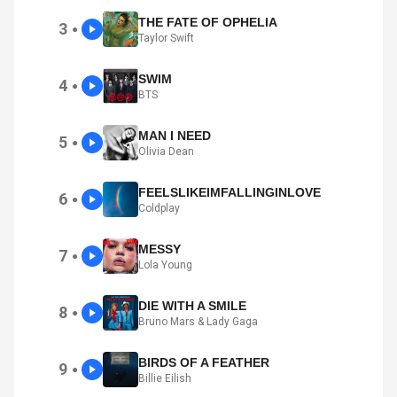
THE FATE OF OPHELIA
3
●
Taylor Swift
SWIM
4
●
BTS
MAN I NEED
5
●
Olivia Dean
FEELSLIKEIMFALLINGINLOVE
6
●
Coldplay
MESSY
7
●
Lola Young
DIE WITH A SMILE
8
●
Bruno Mars & Lady Gaga
BIRDS OF A FEATHER
9
●
Billie Eilish