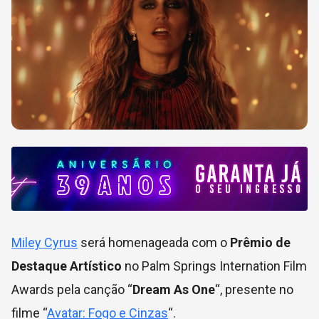
Miley Cyrus
será homenageada com o
Prêmio de
Destaque Artístico
no Palm Springs Internation Film
Awards pela canção “
Dream As One
“, presente no
filme “
Avatar: Fogo e Cinzas
“.