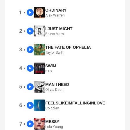
ORDINARY
1
●
Alex Warren
I JUST MIGHT
2
●
Bruno Mars
THE FATE OF OPHELIA
3
●
Taylor Swift
SWIM
4
●
BTS
MAN I NEED
5
●
Olivia Dean
FEELSLIKEIMFALLINGINLOVE
6
●
Coldplay
MESSY
7
●
Lola Young