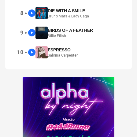
DIE WITH A SMILE
8
●
Bruno Mars & Lady Gaga
BIRDS OF A FEATHER
9
●
Billie Eilish
ESPRESSO
10
●
Sabrina Carpenter