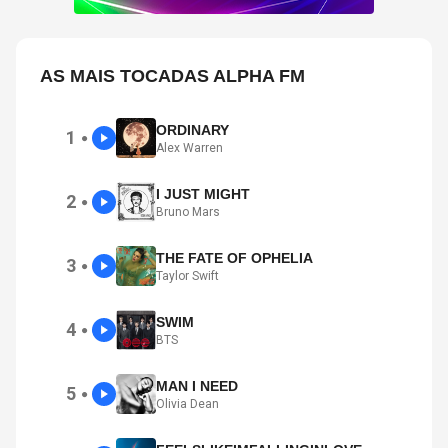
AS MAIS TOCADAS ALPHA FM
ORDINARY
1
●
Alex Warren
I JUST MIGHT
2
●
Bruno Mars
THE FATE OF OPHELIA
3
●
Taylor Swift
SWIM
4
●
BTS
MAN I NEED
5
●
Olivia Dean