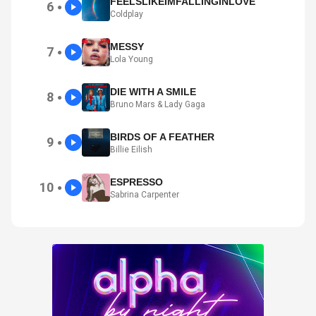
FEELSLIKEIMFALLINGINLOVE
6
●
Coldplay
MESSY
7
●
Lola Young
DIE WITH A SMILE
8
●
Bruno Mars & Lady Gaga
BIRDS OF A FEATHER
9
●
Billie Eilish
ESPRESSO
10
●
Sabrina Carpenter