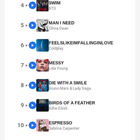
SWIM
4
●
BTS
MAN I NEED
5
●
Olivia Dean
FEELSLIKEIMFALLINGINLOVE
6
●
Coldplay
MESSY
7
●
Lola Young
DIE WITH A SMILE
8
●
Bruno Mars & Lady Gaga
BIRDS OF A FEATHER
9
●
Billie Eilish
ESPRESSO
10
●
Sabrina Carpenter