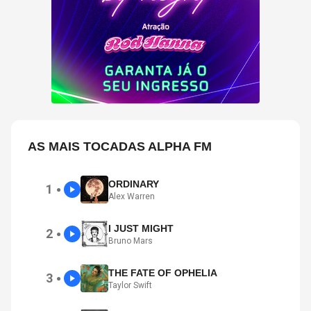
AS MAIS TOCADAS ALPHA FM
ORDINARY
1
●
Alex Warren
I JUST MIGHT
2
●
Bruno Mars
THE FATE OF OPHELIA
3
●
Taylor Swift