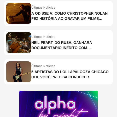
Últimas Notícias
A ODISSEIA: COMO CHRISTOPHER NOLAN
FEZ HISTÓRIA AO GRAVAR UM FILME
INTEIRAMENTE EM IMAX E O QUE ISSO
SIGNIFICA
Últimas Notícias
NEIL PEART, DO RUSH, GANHARÁ
DOCUMENTÁRIO INÉDITO COM
PARTICIPAÇÃO DE CHAD SMITH, STEWART
COPELAND E DANNY CAREY
Últimas Notícias
5 ARTISTAS DO LOLLAPALOOZA CHICAGO
QUE VOCÊ PRECISA CONHECER