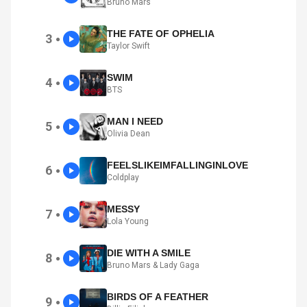
Bruno Mars
THE FATE OF OPHELIA
3
●
Taylor Swift
SWIM
4
●
BTS
MAN I NEED
5
●
Olivia Dean
FEELSLIKEIMFALLINGINLOVE
6
●
Coldplay
MESSY
7
●
Lola Young
DIE WITH A SMILE
8
●
Bruno Mars & Lady Gaga
BIRDS OF A FEATHER
9
●