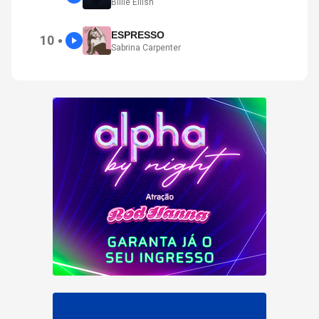
Billie Eilish
ESPRESSO
10
●
Sabrina Carpenter