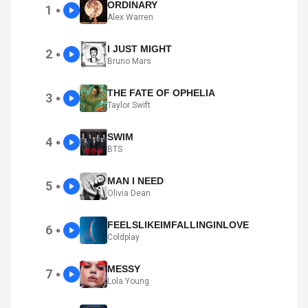
ORDINARY
1
●
Alex Warren
I JUST MIGHT
2
●
Bruno Mars
THE FATE OF OPHELIA
3
●
Taylor Swift
SWIM
4
●
BTS
MAN I NEED
5
●
Olivia Dean
FEELSLIKEIMFALLINGINLOVE
6
●
Coldplay
MESSY
7
●
Lola Young