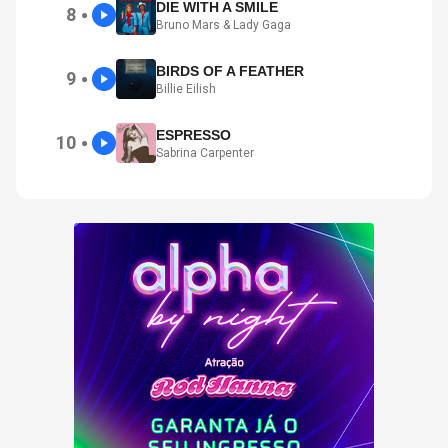
DIE WITH A SMILE
8
●
Bruno Mars & Lady Gaga
BIRDS OF A FEATHER
9
●
Billie Eilish
ESPRESSO
10
●
Sabrina Carpenter