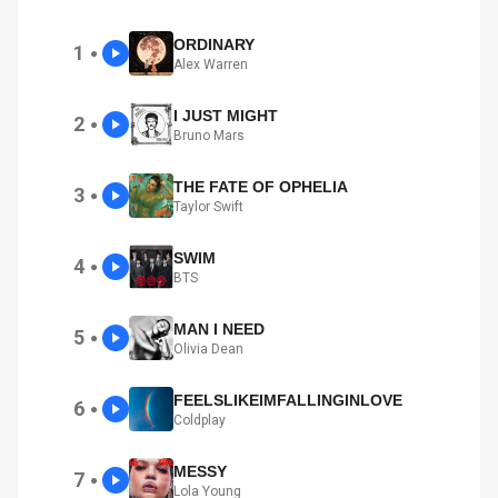
ORDINARY
1
●
Alex Warren
I JUST MIGHT
2
●
Bruno Mars
THE FATE OF OPHELIA
3
●
Taylor Swift
SWIM
4
●
BTS
MAN I NEED
5
●
Olivia Dean
FEELSLIKEIMFALLINGINLOVE
6
●
Coldplay
MESSY
7
●
Lola Young