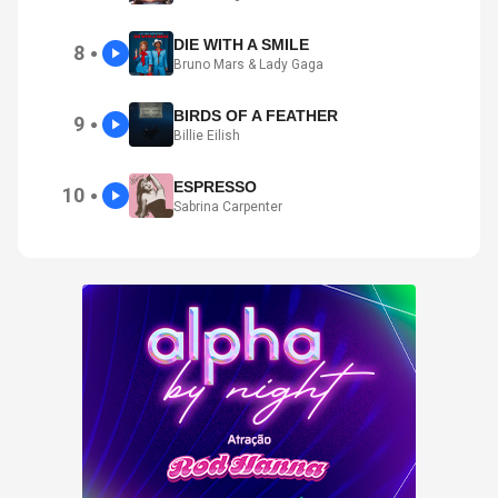
DIE WITH A SMILE
8
●
Bruno Mars & Lady Gaga
BIRDS OF A FEATHER
9
●
Billie Eilish
ESPRESSO
10
●
Sabrina Carpenter