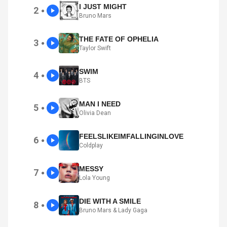
I JUST MIGHT
2
●
Bruno Mars
THE FATE OF OPHELIA
3
●
Taylor Swift
SWIM
4
●
BTS
MAN I NEED
5
●
Olivia Dean
FEELSLIKEIMFALLINGINLOVE
6
●
Coldplay
MESSY
7
●
Lola Young
DIE WITH A SMILE
8
●
Bruno Mars & Lady Gaga