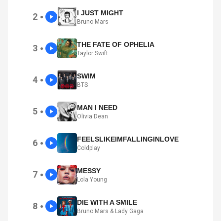
I JUST MIGHT
2
●
Bruno Mars
THE FATE OF OPHELIA
3
●
Taylor Swift
SWIM
4
●
BTS
MAN I NEED
5
●
Olivia Dean
FEELSLIKEIMFALLINGINLOVE
6
●
Coldplay
MESSY
7
●
Lola Young
DIE WITH A SMILE
8
●
Bruno Mars & Lady Gaga