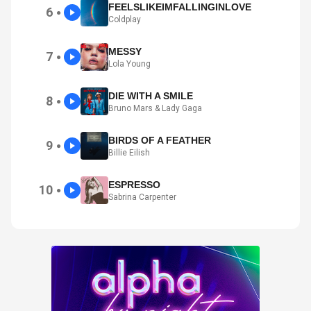
FEELSLIKEIMFALLINGINLOVE
6
●
Coldplay
MESSY
7
●
Lola Young
DIE WITH A SMILE
8
●
Bruno Mars & Lady Gaga
BIRDS OF A FEATHER
9
●
Billie Eilish
ESPRESSO
10
●
Sabrina Carpenter