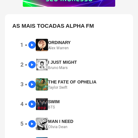
AS MAIS TOCADAS ALPHA FM
ORDINARY
1
●
Alex Warren
I JUST MIGHT
2
●
Bruno Mars
THE FATE OF OPHELIA
3
●
Taylor Swift
SWIM
4
●
BTS
MAN I NEED
5
●
Olivia Dean