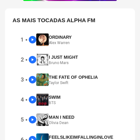
AS MAIS TOCADAS ALPHA FM
ORDINARY
1
●
Alex Warren
I JUST MIGHT
2
●
Bruno Mars
THE FATE OF OPHELIA
3
●
Taylor Swift
SWIM
4
●
BTS
MAN I NEED
5
●
Olivia Dean
FEELSLIKEIMFALLINGINLOVE
6
●