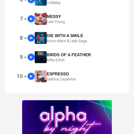
Coldplay
MESSY
7
●
Lola Young
DIE WITH A SMILE
8
●
Bruno Mars & Lady Gaga
BIRDS OF A FEATHER
9
●
Billie Eilish
ESPRESSO
10
●
Sabrina Carpenter