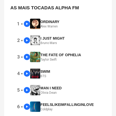
AS MAIS TOCADAS ALPHA FM
ORDINARY
1
●
Alex Warren
I JUST MIGHT
2
●
Bruno Mars
THE FATE OF OPHELIA
3
●
Taylor Swift
SWIM
4
●
BTS
MAN I NEED
5
●
Olivia Dean
FEELSLIKEIMFALLINGINLOVE
6
●
Coldplay