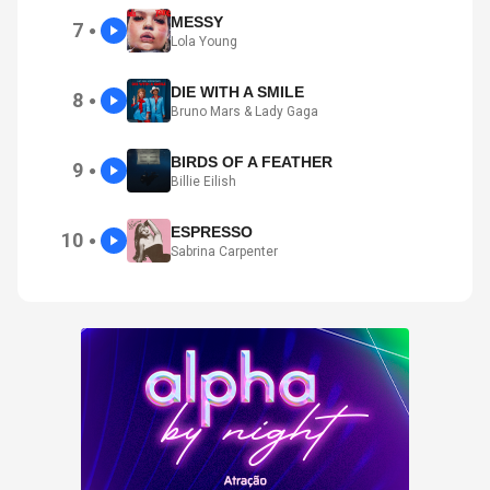
MESSY
7
●
Lola Young
DIE WITH A SMILE
8
●
Bruno Mars & Lady Gaga
BIRDS OF A FEATHER
9
●
Billie Eilish
ESPRESSO
10
●
Sabrina Carpenter