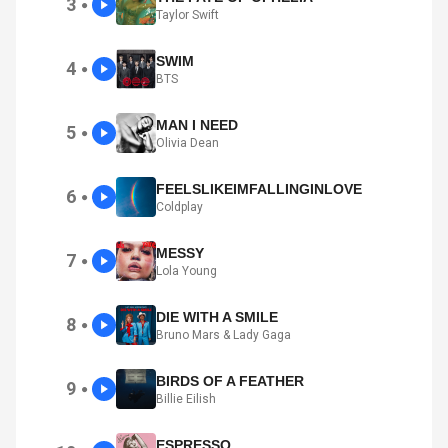
3
●
Taylor Swift
SWIM
4
●
BTS
MAN I NEED
5
●
Olivia Dean
FEELSLIKEIMFALLINGINLOVE
6
●
Coldplay
MESSY
7
●
Lola Young
DIE WITH A SMILE
8
●
Bruno Mars & Lady Gaga
BIRDS OF A FEATHER
9
●
Billie Eilish
ESPRESSO