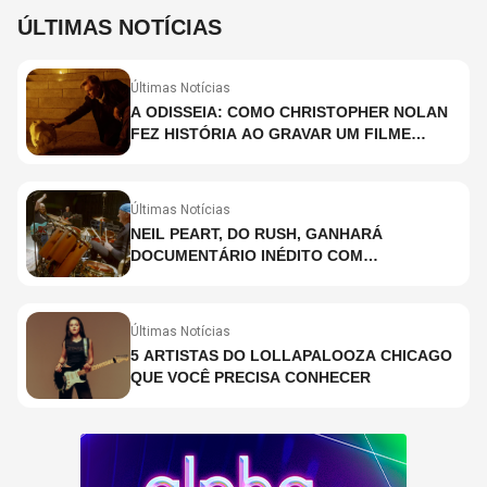
ÚLTIMAS NOTÍCIAS
Últimas Notícias
A ODISSEIA: COMO CHRISTOPHER NOLAN
FEZ HISTÓRIA AO GRAVAR UM FILME
INTEIRAMENTE EM IMAX E O QUE ISSO
SIGNIFICA
Últimas Notícias
NEIL PEART, DO RUSH, GANHARÁ
DOCUMENTÁRIO INÉDITO COM
PARTICIPAÇÃO DE CHAD SMITH, STEWART
COPELAND E DANNY CAREY
Últimas Notícias
5 ARTISTAS DO LOLLAPALOOZA CHICAGO
QUE VOCÊ PRECISA CONHECER