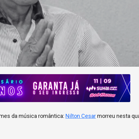
omes da música romântica:
Nilton Cesar
morreu nesta qua