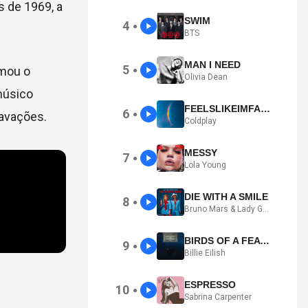
 de 1969, a
SWIM
4
●
BTS
MAN I NEED
5
amou o
●
Olivia Dean
músico
FEELSLIKEIMFALLINGINLOVE
6
ravações.
●
Coldplay
MESSY
7
●
Lola Young
DIE WITH A SMILE
8
●
Bruno Mars & Lady Gaga
BIRDS OF A FEATHER
9
●
Billie Eilish
ESPRESSO
10
●
Sabrina Carpenter