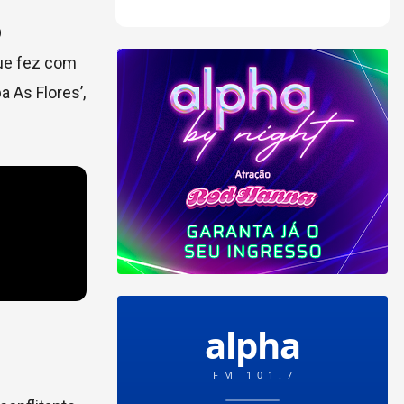
O
que fez com
 As Flores’,