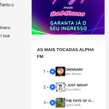
 Tanto o
gênero
m sua
AS MAIS TOCADAS ALPHA
FM
ORDINARY
1
●
Alex Warren
I JUST MIGHT
2
●
Bruno Mars
THE FATE OF OPHELIA
3
●
Taylor Swift