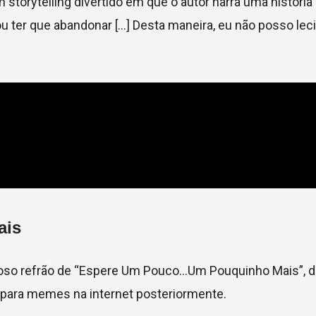
torytelling divertido em que o autor narra uma história 
u ter que abandonar […] Desta maneira, eu não posso leci
ais
eroso refrão de “Espere Um Pouco…Um Pouquinho Mais”, d
 para memes na internet posteriormente.