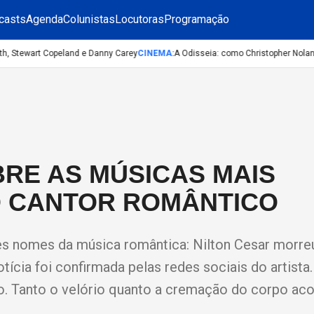
casts
Agenda
Colunistas
Locutoras
Programação
 Stewart Copeland e Danny Carey
CINEMA
:
A Odisseia: como Christopher Nolan fez
BRE AS MÚSICAS MAIS
 CANTOR ROMÂNTICO
s nomes da música romântica: Nilton Cesar morre
tícia foi confirmada pelas redes sociais do artista.
o. Tanto o velório quanto a cremação do corpo a