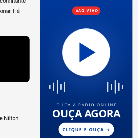
conflitante
onar. Há
e Nilton