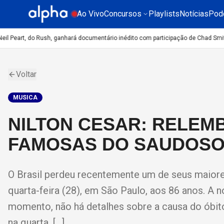
Ao Vivo
Concursos
Playlists
Notícias
Pod
l Peart, do Rush, ganhará documentário inédito com participação de Chad Smith,
Voltar
MUSICA
NILTON CESAR: RELEM
FAMOSAS DO SAUDOSO
O Brasil perdeu recentemente um de seus maiore
quarta-feira (28), em São Paulo, aos 86 anos. A no
momento, não há detalhes sobre a causa do óbit
na quarta, […]