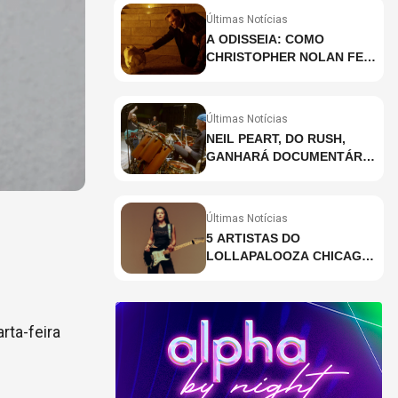
Últimas Notícias
A ODISSEIA: COMO
CHRISTOPHER NOLAN FEZ
HISTÓRIA AO GRAVAR UM
FILME INTEIRAMENTE EM
IMAX E O QUE ISSO
Últimas Notícias
SIGNIFICA
NEIL PEART, DO RUSH,
GANHARÁ DOCUMENTÁRIO
INÉDITO COM
PARTICIPAÇÃO DE CHAD
SMITH, STEWART
Últimas Notícias
COPELAND E DANNY
5 ARTISTAS DO
CAREY
LOLLAPALOOZA CHICAGO
QUE VOCÊ PRECISA
CONHECER
rta-feira