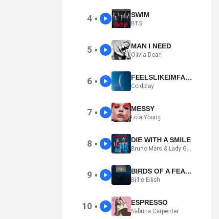
SWIM
4
●
BTS
MAN I NEED
5
●
Olivia Dean
FEELSLIKEIMFALLINGINLOVE
6
●
Coldplay
MESSY
7
●
Lola Young
DIE WITH A SMILE
8
●
Bruno Mars & Lady Gaga
BIRDS OF A FEATHER
9
●
Billie Eilish
ESPRESSO
10
●
Sabrina Carpenter