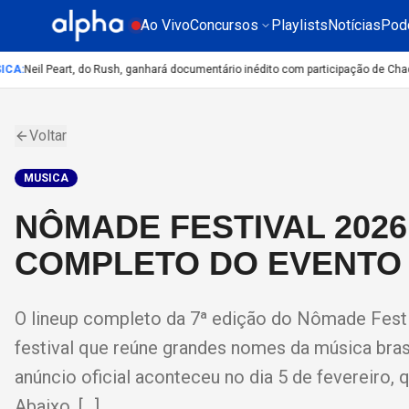
Ao Vivo
Concursos
Playlists
Notícias
Pod
CA
:
Neil Peart, do Rush, ganhará documentário inédito com participação de Chad 
Voltar
MUSICA
NÔMADE FESTIVAL 2026
COMPLETO DO EVENTO
O lineup completo da 7ª edição do Nômade Festiv
festival que reúne grandes nomes da música bras
anúncio oficial aconteceu no dia 5 de fevereiro,
Abaixo, […]