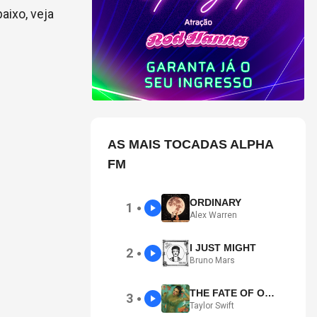
baixo, veja
AS MAIS TOCADAS ALPHA
FM
ORDINARY
1
●
Alex Warren
I JUST MIGHT
2
●
Bruno Mars
THE FATE OF OPHELIA
3
●
Taylor Swift