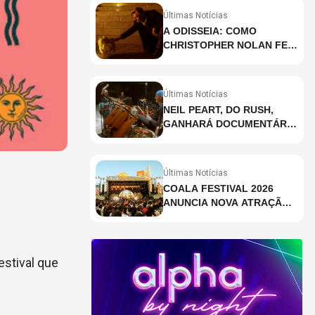
Últimas Notícias
A ODISSEIA: COMO
CHRISTOPHER NOLAN FEZ
HISTÓRIA AO GRAVAR UM
FILME INTEIRAMENTE EM
IMAX E O QUE ISSO
Últimas Notícias
SIGNIFICA
NEIL PEART, DO RUSH,
GANHARÁ DOCUMENTÁRIO
INÉDITO COM
PARTICIPAÇÃO DE CHAD
SMITH, STEWART
Últimas Notícias
COPELAND E DANNY
COALA FESTIVAL 2026
CAREY
ANUNCIA NOVA ATRAÇÃO;
VEJA QUEM
festival que