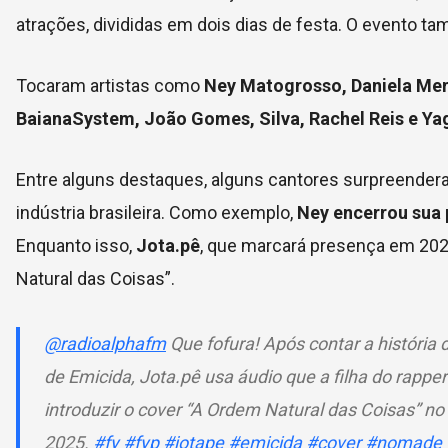
atrações, divididas em dois dias de festa. O evento t
Tocaram artistas como
Ney Matogrosso, Daniela Merc
BaianaSystem, João Gomes, Silva, Rachel Reis e Ya
Entre alguns destaques, alguns cantores surpreendera
indústria brasileira. Como exemplo,
Ney encerrou sua 
Enquanto isso,
Jota.pê
, que marcará presença em 20
Natural das Coisas”.
@radioalphafm
Que fofura! Após contar a história
de Emicida, Jota.pê usa áudio que a filha do rappe
introduzir o cover “A Ordem Natural das Coisas” n
2025.
#fy
#fyp
#jotape
#emicida
#cover
#nomade