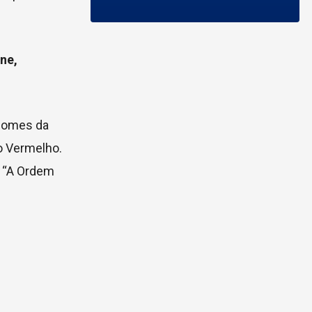
ne,
 nomes da
ão Vermelho.
r “A Ordem