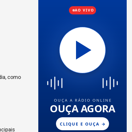
dia, como
ncipais