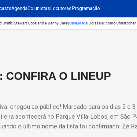
casts
Agenda
Colunistas
Locutoras
Programação
Smith, Stewart Copeland e Danny Carey
CINEMA
:
A Odisseia: como Christopher Nol
: CONFIRA O LINEUP
al chegou ao público! Marcado para os dias 2 e 3
ileira acontecerá no Parque Villa-Lobos, em São P
 quando o último nome da lista foi confirmado: Zé R