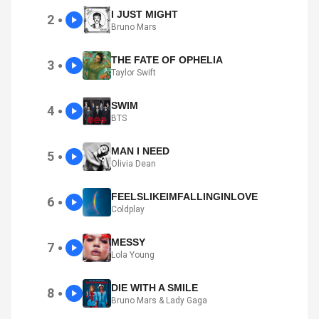
I JUST MIGHT
2
●
Bruno Mars
THE FATE OF OPHELIA
3
●
Taylor Swift
SWIM
4
●
BTS
MAN I NEED
5
●
Olivia Dean
FEELSLIKEIMFALLINGINLOVE
6
●
Coldplay
MESSY
7
●
Lola Young
DIE WITH A SMILE
8
●
Bruno Mars & Lady Gaga