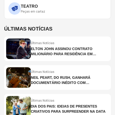
TEATRO
Peças em cartaz
ÚLTIMAS NOTÍCIAS
Últimas Notícias
ELTON JOHN ASSINOU CONTRATO
MILIONÁRIO PARA RESIDÊNCIA EM
HOLOGRAMA, DIZ SITE
Últimas Notícias
NEIL PEART, DO RUSH, GANHARÁ
DOCUMENTÁRIO INÉDITO COM
PARTICIPAÇÃO DE CHAD SMITH, STEWART
COPELAND E DANNY CAREY
Últimas Notícias
DIA DOS PAIS: IDEIAS DE PRESENTES
CRIATIVOS PARA SURPREENDER NA DATA