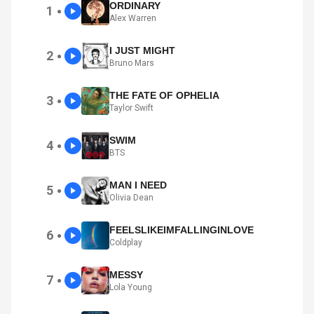
ORDINARY
1
●
Alex Warren
I JUST MIGHT
2
●
Bruno Mars
THE FATE OF OPHELIA
3
●
Taylor Swift
SWIM
4
●
BTS
MAN I NEED
5
●
Olivia Dean
FEELSLIKEIMFALLINGINLOVE
6
●
Coldplay
MESSY
7
●
Lola Young