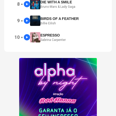
DIE WITH A SMILE
8
●
Bruno Mars & Lady Gaga
BIRDS OF A FEATHER
9
●
Billie Eilish
ESPRESSO
10
●
Sabrina Carpenter