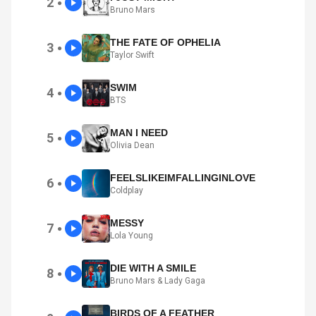
2
●
Bruno Mars
THE FATE OF OPHELIA
3
●
Taylor Swift
SWIM
4
●
BTS
MAN I NEED
5
●
Olivia Dean
FEELSLIKEIMFALLINGINLOVE
6
●
Coldplay
MESSY
7
●
Lola Young
DIE WITH A SMILE
8
●
Bruno Mars & Lady Gaga
BIRDS OF A FEATHER