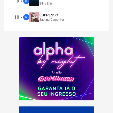
9
●
Billie Eilish
ESPRESSO
10
●
Sabrina Carpenter