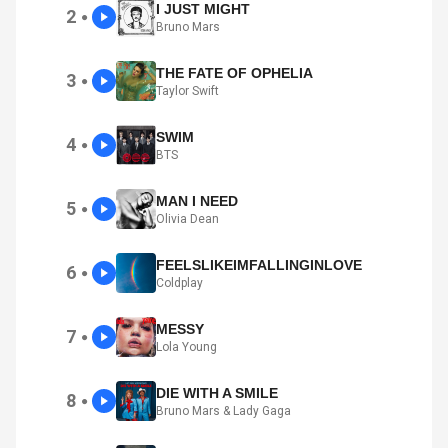
I JUST MIGHT
2
●
Bruno Mars
THE FATE OF OPHELIA
3
●
Taylor Swift
SWIM
4
●
BTS
MAN I NEED
5
●
Olivia Dean
FEELSLIKEIMFALLINGINLOVE
6
●
Coldplay
MESSY
7
●
Lola Young
DIE WITH A SMILE
8
●
Bruno Mars & Lady Gaga