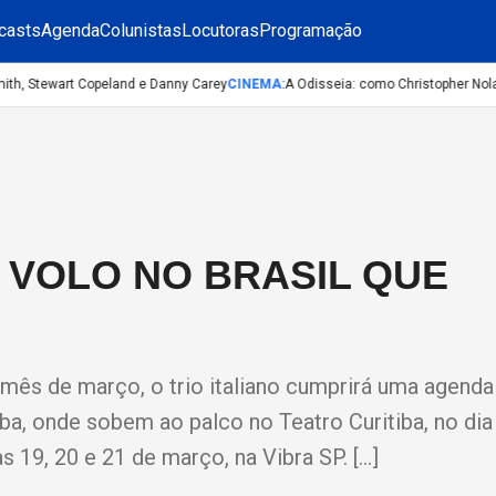
casts
Agenda
Colunistas
Locutoras
Programação
h, Stewart Copeland e Danny Carey
CINEMA
:
A Odisseia: como Christopher Nolan f
L VOLO NO BRASIL QUE
e mês de março, o trio italiano cumprirá uma agenda
a, onde sobem ao palco no Teatro Curitiba, no dia
s 19, 20 e 21 de março, na Vibra SP. […]