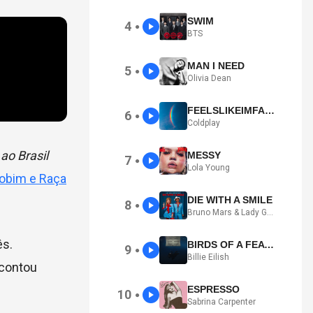
SWIM
4
●
BTS
MAN I NEED
5
●
Olivia Dean
FEELSLIKEIMFALLINGINLOVE
6
●
Coldplay
ao Brasil
MESSY
7
●
Lola Young
Jobim e Raça
DIE WITH A SMILE
8
●
Bruno Mars & Lady Gaga
ês.
BIRDS OF A FEATHER
9
●
Billie Eilish
 contou
ESPRESSO
10
●
Sabrina Carpenter