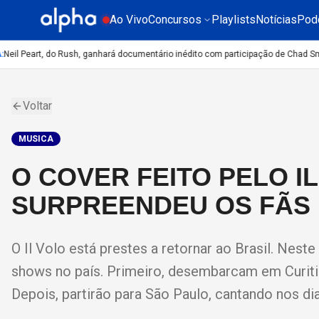
Ao Vivo
Concursos
Playlists
Notícias
Pod
il Peart, do Rush, ganhará documentário inédito com participação de Chad Smit
Voltar
MUSICA
O COVER FEITO PELO I
SURPREENDEU OS FÃS
O Il Volo está prestes a retornar ao Brasil. Nest
shows no país. Primeiro, desembarcam em Curitib
Depois, partirão para São Paulo, cantando nos dia