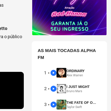
as
etto
ra o público
AS MAIS TOCADAS ALPHA
FM
ORDINARY
1
●
Alex Warren
I JUST MIGHT
2
●
Bruno Mars
THE FATE OF OPHELIA
3
●
Taylor Swift