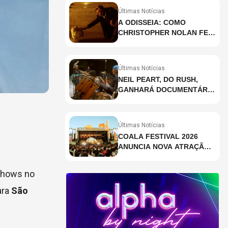
Últimas Notícias
A ODISSEIA: COMO
CHRISTOPHER NOLAN FEZ
HISTÓRIA AO GRAVAR UM
FILME INTEIRAMENTE EM
IMAX E O QUE ISSO
Últimas Notícias
SIGNIFICA
NEIL PEART, DO RUSH,
GANHARÁ DOCUMENTÁRIO
INÉDITO COM
PARTICIPAÇÃO DE CHAD
SMITH, STEWART
Últimas Notícias
COPELAND E DANNY
COALA FESTIVAL 2026
CAREY
ANUNCIA NOVA ATRAÇÃO;
VEJA QUEM
 shows no
ara
São