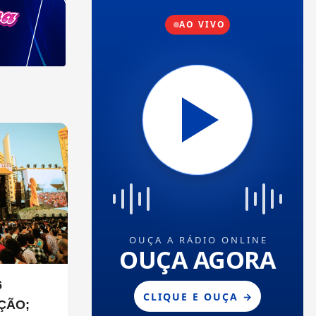
6
ÇÃO;