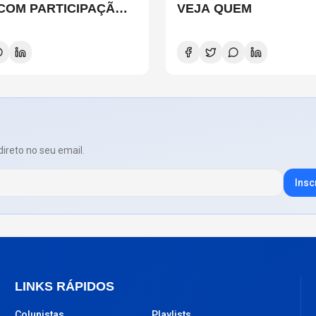
 COM PARTICIPAÇÃO
VEJA QUEM
 SMITH, STEWART
D E DANNY CAREY
direto no seu email.
Insc
LINKS RÁPIDOS
Colunistas
Playlists