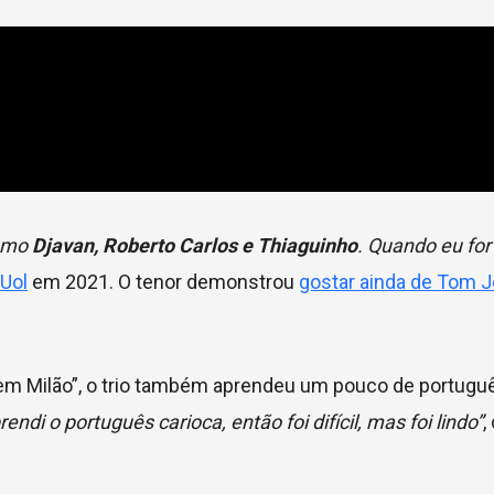
Amo
Djavan, Roberto Carlos e Thiaguinho
. Quando eu for 
Uol
em 2021. O tenor demonstrou
gostar ainda de Tom 
em Milão”, o trio também aprendeu um pouco de portugu
di o português carioca, então foi difícil, mas foi lindo”
,