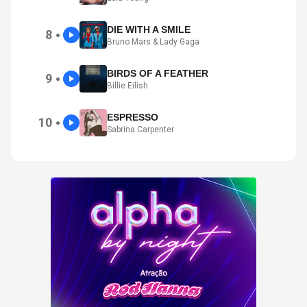
DIE WITH A SMILE
8
●
Bruno Mars & Lady Gaga
BIRDS OF A FEATHER
9
●
Billie Eilish
ESPRESSO
10
●
Sabrina Carpenter