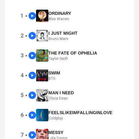
ORDINARY
1
●
Alex Warren
I JUST MIGHT
2
●
Bruno Mars
THE FATE OF OPHELIA
3
●
Taylor Swift
SWIM
4
●
BTS
MAN I NEED
5
●
Olivia Dean
FEELSLIKEIMFALLINGINLOVE
6
●
Coldplay
MESSY
7
●
Lola Young