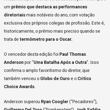
um
prêmio que destaca as performances
diretoriais
mais notáveis do ano, com votação
exclusiva dos próprios colegas de profissão. Este é,
historicamente, o prêmio mais preciso quando se
trata de
termômetro para o Oscar.
O vencedor desta edição foi
Paul Thomas
Anderson
por “
Uma Batalha Após a Outra
”. Isso
confirma o amplo favoritismo do diretor, que
também venceu o
Globo de Ouro
e o
Critics
Choice Awards
.
Anderson superou
Ryan Coogler
(“Pecadores”),
Guillermo Del Toro
(“Frankenstein”),
Josh Safdie