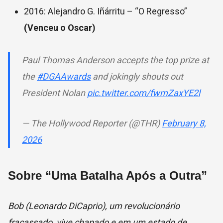
2016: Alejandro G. Iñárritu – “O Regresso”
(Venceu o Oscar)
Paul Thomas Anderson accepts the top prize at
the
#DGAAwards
and jokingly shouts out
President Nolan
pic.twitter.com/fwmZaxYE2l
— The Hollywood Reporter (@THR)
February 8,
2026
Sobre “Uma Batalha Após a Outra”
Bob (Leonardo DiCaprio), um revolucionário
fracassado, vive chapado e em um estado de