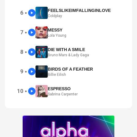
FEELSLIKEIMFALLINGINLOVE
6
●
Coldplay
MESSY
7
●
Lola Young
DIE WITH A SMILE
8
●
Bruno Mars & Lady Gaga
BIRDS OF A FEATHER
9
●
Billie Eilish
ESPRESSO
10
●
Sabrina Carpenter