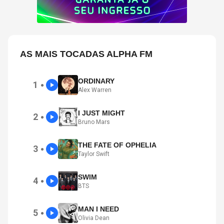
AS MAIS TOCADAS ALPHA FM
ORDINARY
1
●
Alex Warren
I JUST MIGHT
2
●
Bruno Mars
THE FATE OF OPHELIA
3
●
Taylor Swift
SWIM
4
●
BTS
MAN I NEED
5
●
Olivia Dean