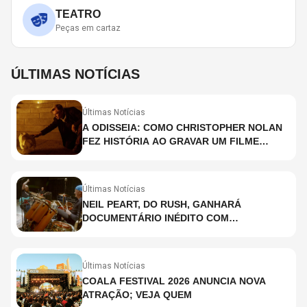
TEATRO
Peças em cartaz
ÚLTIMAS NOTÍCIAS
Últimas Notícias
A ODISSEIA: COMO CHRISTOPHER NOLAN
FEZ HISTÓRIA AO GRAVAR UM FILME
INTEIRAMENTE EM IMAX E O QUE ISSO
SIGNIFICA
Últimas Notícias
NEIL PEART, DO RUSH, GANHARÁ
DOCUMENTÁRIO INÉDITO COM
PARTICIPAÇÃO DE CHAD SMITH, STEWART
COPELAND E DANNY CAREY
Últimas Notícias
COALA FESTIVAL 2026 ANUNCIA NOVA
ATRAÇÃO; VEJA QUEM