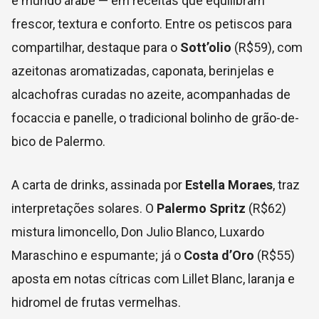
e mundo árabe — em receitas que equilibram
frescor, textura e conforto. Entre os petiscos para
compartilhar, destaque para o
Sott’olio
(R$59), com
azeitonas aromatizadas, caponata, berinjelas e
alcachofras curadas no azeite, acompanhadas de
focaccia e panelle, o tradicional bolinho de grão-de-
bico de Palermo.
A carta de drinks, assinada por
Estella Moraes
, traz
interpretações solares. O
Palermo Spritz
(R$62)
mistura limoncello, Don Julio Blanco, Luxardo
Maraschino e espumante; já o
Costa d’Oro
(R$55)
aposta em notas cítricas com Lillet Blanc, laranja e
hidromel de frutas vermelhas.