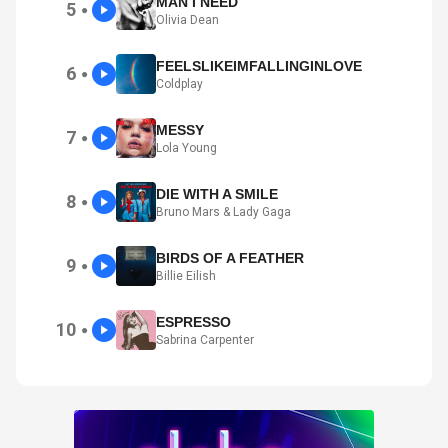
MAN I NEED
5
●
Olivia Dean
FEELSLIKEIMFALLINGINLOVE
6
●
Coldplay
MESSY
7
●
Lola Young
DIE WITH A SMILE
8
●
Bruno Mars & Lady Gaga
BIRDS OF A FEATHER
9
●
Billie Eilish
ESPRESSO
10
●
Sabrina Carpenter