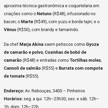
aproxima técnica gastronômica e coquetelaria em
criações como o
Netuno
(R$48), infusionado no
bacon; o
Marte
(R$49), com yuzu e borda tajin; e o
Vênus
(R$50), com brandy e tamarindo.
Da chef
Marja Akina
saem petiscos como
Gyoza
de camarão e polvo
,
Coxinhas de bobó de
camarão
(R$48) e entradas como
Tortilhas moles
,
Cannoli de salmão
(R$55) e
Burrata com compota
de tomate
(R$55).
Endereço:
Av. Rebouças, 3400 – Pinheiros
Horários:
seg. a qui. 12h–23h30; sex. e sáb. 12h–
1h; dom. 12h–22h