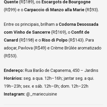
Quente
(R$189), os
Escargots de Bourgogne
(R$99) e o
Carpaccio di Manzo alla Marie
(R$93).
Entre os principais, brilham a
Codorna Desossada
com Vinho de Sancerre
(R$169), o
Confit de
Canard
(R$198) e o
Riso di Polpo
(R$143). Para
adoçar, Pavlova (R$49) e Crème Brûlée aromatizado
(R$53).
Endereço:
Rua Barão de Capanema, 450 – Jardins
Horários:
seg. a qua. 12h–16h; jantar seg. a qui.
19h–23h; sex. e sáb. 12h–0h; dom. 12h–22h
Instagram:
@_mariecuisine