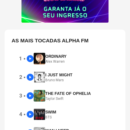
AS MAIS TOCADAS ALPHA FM
ORDINARY
1
●
Alex Warren
I JUST MIGHT
2
●
Bruno Mars
THE FATE OF OPHELIA
3
●
Taylor Swift
SWIM
4
●
BTS