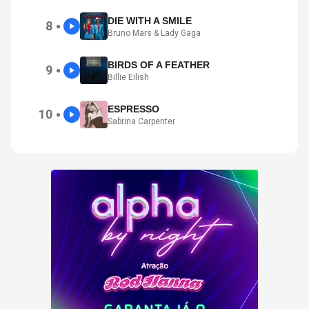
DIE WITH A SMILE
8
●
Bruno Mars & Lady Gaga
BIRDS OF A FEATHER
9
●
Billie Eilish
ESPRESSO
10
●
Sabrina Carpenter