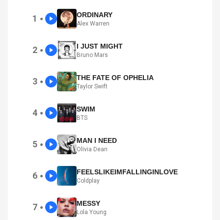
ORDINARY
1
●
Alex Warren
I JUST MIGHT
2
●
Bruno Mars
THE FATE OF OPHELIA
3
●
Taylor Swift
SWIM
4
●
BTS
MAN I NEED
5
●
Olivia Dean
FEELSLIKEIMFALLINGINLOVE
6
●
Coldplay
MESSY
7
●
Lola Young