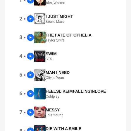
●
Alex Warren
I JUST MIGHT
2
●
Bruno Mars
THE FATE OF OPHELIA
3
●
Taylor Swift
SWIM
4
●
BTS
MAN I NEED
5
●
Olivia Dean
FEELSLIKEIMFALLINGINLOVE
6
●
Coldplay
MESSY
7
●
Lola Young
DIE WITH A SMILE
8