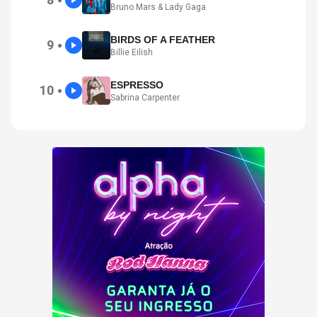
●
Bruno Mars & Lady Gaga
BIRDS OF A FEATHER
9
●
Billie Eilish
ESPRESSO
10
●
Sabrina Carpenter