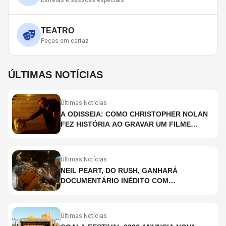
Estreias e sessões especiais
TEATRO
Peças em cartaz
ÚLTIMAS NOTÍCIAS
Últimas Notícias
A ODISSEIA: COMO CHRISTOPHER NOLAN
FEZ HISTÓRIA AO GRAVAR UM FILME
INTEIRAMENTE EM IMAX E O QUE ISSO
SIGNIFICA
Últimas Notícias
NEIL PEART, DO RUSH, GANHARÁ
DOCUMENTÁRIO INÉDITO COM
PARTICIPAÇÃO DE CHAD SMITH, STEWART
COPELAND E DANNY CAREY
Últimas Notícias