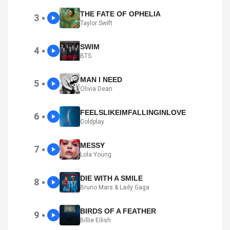
THE FATE OF OPHELIA
3
●
Taylor Swift
SWIM
4
●
BTS
MAN I NEED
5
●
Olivia Dean
FEELSLIKEIMFALLINGINLOVE
6
●
Coldplay
MESSY
7
●
Lola Young
DIE WITH A SMILE
8
●
Bruno Mars & Lady Gaga
BIRDS OF A FEATHER
9
●
Billie Eilish