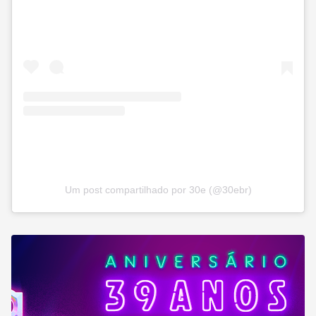
Um post compartilhado por 30e (@30ebr)