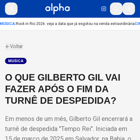
MÚSICA
:
Rock in Rio 2026: veja a data que já esgotou na venda extraordinária
CI
Voltar
MUSICA
O QUE GILBERTO GIL VAI
FAZER APÓS O FIM DA
TURNÊ DE DESPEDIDA?
Em menos de um mês, Gilberto Gil encerrará a
turnê de despedida "Tempo Rei". Iniciada em
15 de março de 2025 em Salvador, na Bahia, o