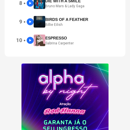
DIE WITH A SMILE
8
●
Bruno Mars & Lady Gaga
BIRDS OF A FEATHER
9
●
Billie Eilish
ESPRESSO
10
●
Sabrina Carpenter