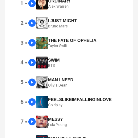
ORDINARY
1
●
Alex Warren
I JUST MIGHT
2
●
Bruno Mars
THE FATE OF OPHELIA
3
●
Taylor Swift
SWIM
4
●
BTS
MAN I NEED
5
●
Olivia Dean
FEELSLIKEIMFALLINGINLOVE
6
●
Coldplay
MESSY
7
●
Lola Young