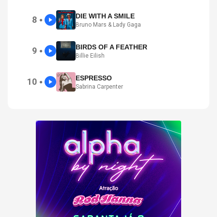
DIE WITH A SMILE
8
●
Bruno Mars & Lady Gaga
BIRDS OF A FEATHER
9
●
Billie Eilish
ESPRESSO
10
●
Sabrina Carpenter