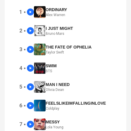
ORDINARY
1
●
Alex Warren
I JUST MIGHT
2
●
Bruno Mars
THE FATE OF OPHELIA
3
●
Taylor Swift
SWIM
4
●
BTS
MAN I NEED
5
●
Olivia Dean
FEELSLIKEIMFALLINGINLOVE
6
●
Coldplay
MESSY
7
●
Lola Young