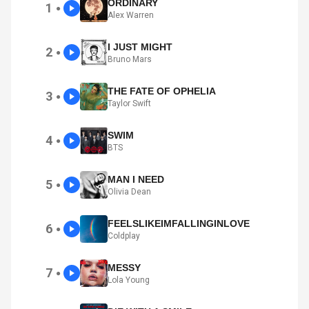
ORDINARY
1
●
Alex Warren
I JUST MIGHT
2
●
Bruno Mars
THE FATE OF OPHELIA
3
●
Taylor Swift
SWIM
4
●
BTS
MAN I NEED
5
●
Olivia Dean
FEELSLIKEIMFALLINGINLOVE
6
●
Coldplay
MESSY
7
●
Lola Young