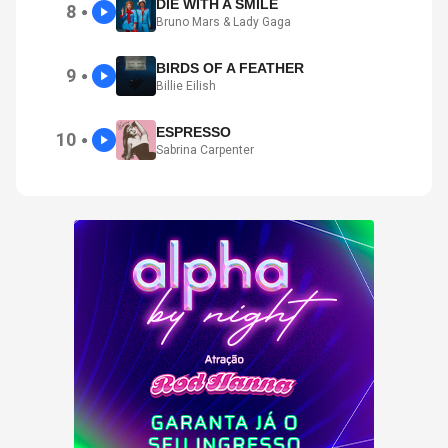
DIE WITH A SMILE
8
●
Bruno Mars & Lady Gaga
BIRDS OF A FEATHER
9
●
Billie Eilish
ESPRESSO
10
●
Sabrina Carpenter