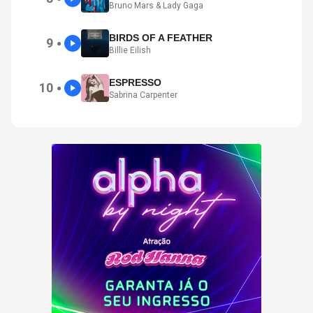
Bruno Mars & Lady Gaga
BIRDS OF A FEATHER
9
●
Billie Eilish
ESPRESSO
10
●
Sabrina Carpenter