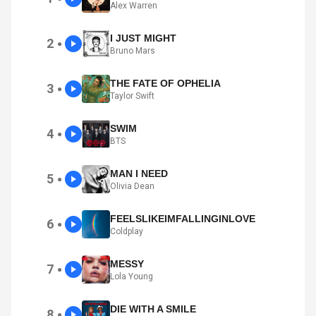
Alex Warren
I JUST MIGHT
2
●
Bruno Mars
THE FATE OF OPHELIA
3
●
Taylor Swift
SWIM
4
●
BTS
MAN I NEED
5
●
Olivia Dean
FEELSLIKEIMFALLINGINLOVE
6
●
Coldplay
MESSY
7
●
Lola Young
DIE WITH A SMILE
8
●