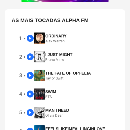
AS MAIS TOCADAS ALPHA FM
ORDINARY
1
●
Alex Warren
I JUST MIGHT
2
●
Bruno Mars
THE FATE OF OPHELIA
3
●
Taylor Swift
SWIM
4
●
BTS
MAN I NEED
5
●
Olivia Dean
FEELSLIKEIMFALLINGINLOVE