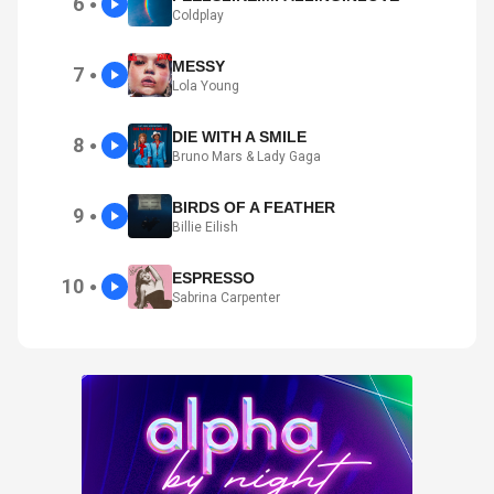
6
●
Coldplay
MESSY
7
●
Lola Young
DIE WITH A SMILE
8
●
Bruno Mars & Lady Gaga
BIRDS OF A FEATHER
9
●
Billie Eilish
ESPRESSO
10
●
Sabrina Carpenter