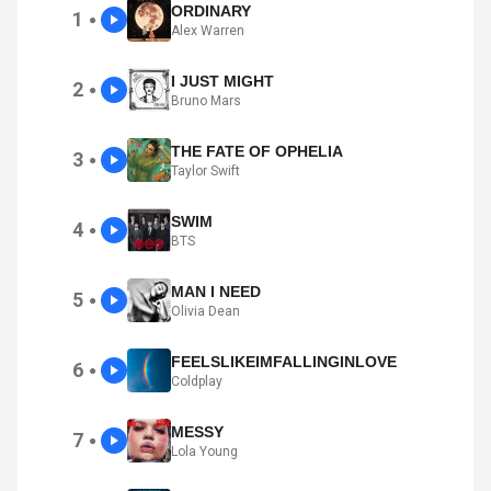
ORDINARY
1
●
Alex Warren
I JUST MIGHT
2
●
Bruno Mars
THE FATE OF OPHELIA
3
●
Taylor Swift
SWIM
4
●
BTS
MAN I NEED
5
●
Olivia Dean
FEELSLIKEIMFALLINGINLOVE
6
●
Coldplay
MESSY
7
●
Lola Young