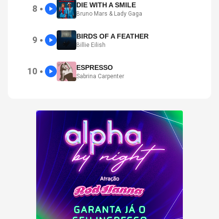
DIE WITH A SMILE
8
●
Bruno Mars & Lady Gaga
BIRDS OF A FEATHER
9
●
Billie Eilish
ESPRESSO
10
●
Sabrina Carpenter