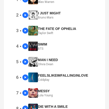
Alex Warren
I JUST MIGHT
2
●
Bruno Mars
THE FATE OF OPHELIA
3
●
Taylor Swift
SWIM
4
●
BTS
MAN I NEED
5
●
Olivia Dean
FEELSLIKEIMFALLINGINLOVE
6
●
Coldplay
MESSY
7
●
Lola Young
DIE WITH A SMILE
8
●