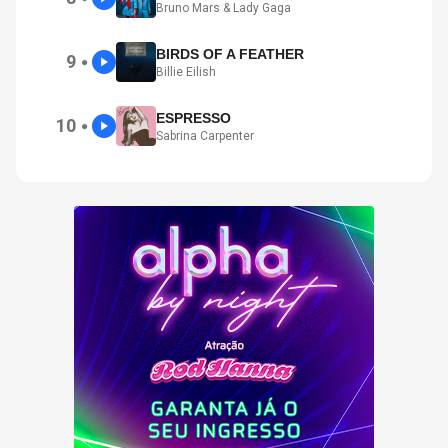
Bruno Mars & Lady Gaga
BIRDS OF A FEATHER
9
●
Billie Eilish
ESPRESSO
10
●
Sabrina Carpenter