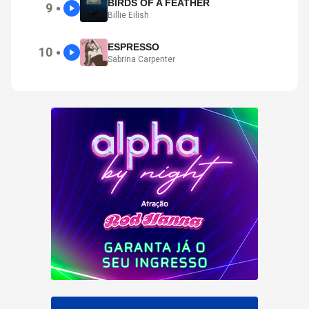
BIRDS OF A FEATHER
9
●
Billie Eilish
ESPRESSO
10
●
Sabrina Carpenter